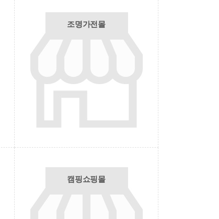
조명가전몰
캠핑쇼핑몰