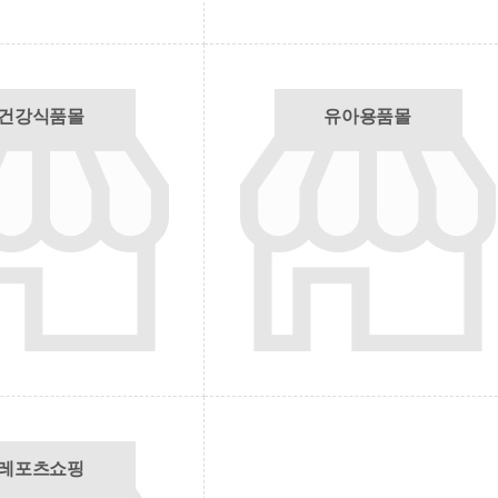
건강식품몰
유아용품몰
레포츠쇼핑