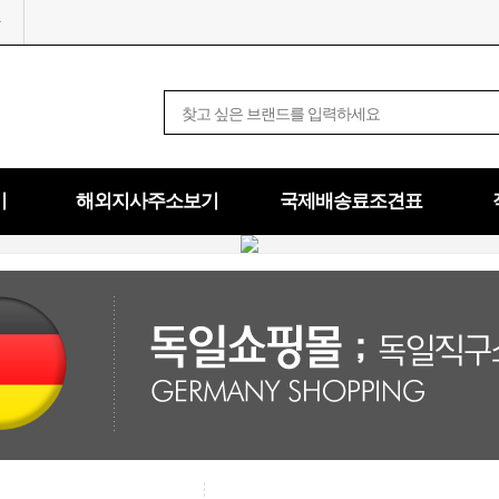
기
해외지사주소보기
국제배송료조견표