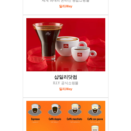
세계 최대의 온라인 종합쇼핑몰
일리/illay
샵일리닷컴
ILLY 공식쇼핑몰
일리/illay