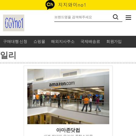
구매대행 신청
쇼핑몰
해외지사주소
국제배송료
회원가입
일리
아마존닷컴