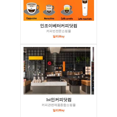
인조이베터커피닷컴
커피빈전문쇼핑몰
일리/illay
1st인커피닷컴
커피관련제품종합쇼핑몰
일리/illay