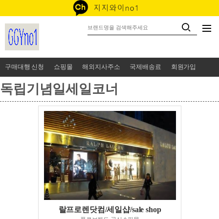
구매대행 신청
쇼핑몰
해외지사주소
국제배송료
회원가입
독립기념일세일코너
랄프로렌닷컴/세일샵/sale shop