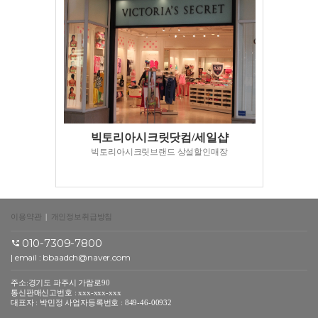
빅토리아시크릿닷컴/세일샵
빅토리아시크릿브랜드 상설할인매장
이용약관
|
개인정보취급방침
010-7309-7800
| email :
bbaadch@naver.com
주소:경기도 파주시 가람로90
통신판매신고번호 : xxx-xxx-xxx
대표자 : 박민정 사업자등록번호 : 849-46-00932