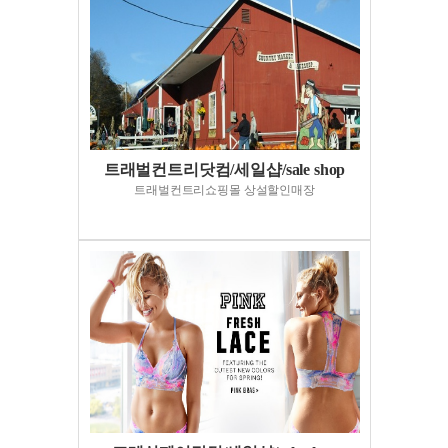
트래벌컨트리닷컴/세일샵/sale shop
트래벌컨트리쇼핑몰 상설할인매장