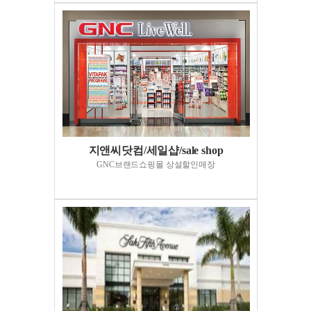
지앤씨닷컴/세일샵/sale shop
GNC브랜드쇼핑몰 상설할인매장