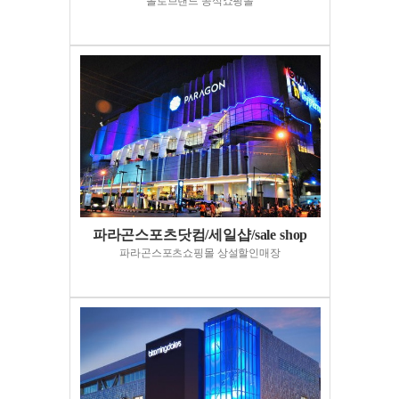
폴로브랜드 공식쇼핑몰
파라곤스포츠닷컴/세일샵/sale shop
파라곤스포츠쇼핑몰 상설할인매장