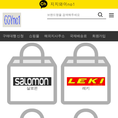
구매대행 신청
쇼핑몰
해외지사주소
국제배송료
회원가입
살로몬
레키