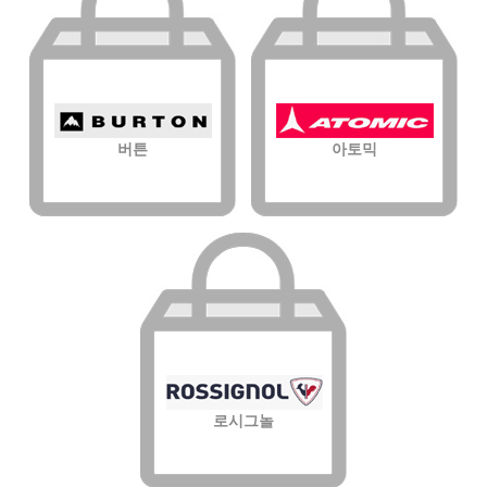
버튼
아토믹
로시그놀