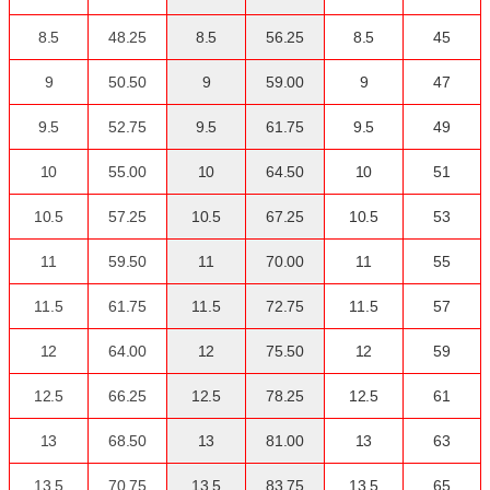
8.5
48.25
8.5
56.25
8.5
45
9
50.50
9
59.00
9
47
9.5
52.75
9.5
61.75
9.5
49
10
55.00
10
64.50
10
51
10.5
57.25
10.5
67.25
10.5
53
11
59.50
11
70.00
11
55
11.5
61.75
11.5
72.75
11.5
57
12
64.00
12
75.50
12
59
12.5
66.25
12.5
78.25
12.5
61
13
68.50
13
81.00
13
63
13.5
70.75
13.5
83.75
13.5
65