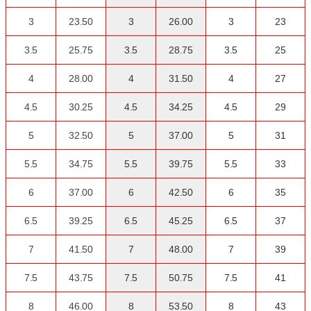
3
23.50
3
26.00
3
23
3.5
25.75
3.5
28.75
3.5
25
4
28.00
4
31.50
4
27
4.5
30.25
4.5
34.25
4.5
29
5
32.50
5
37.00
5
31
5.5
34.75
5.5
39.75
5.5
33
6
37.00
6
42.50
6
35
6.5
39.25
6.5
45.25
6.5
37
7
41.50
7
48.00
7
39
7.5
43.75
7.5
50.75
7.5
41
8
46.00
8
53.50
8
43