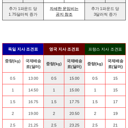
추가 1파운드 당
자세한 운임비는
추가 1파운드 당
1.75달러씩 증가
공지 참조
3달러씩 증가
독일 지사 조견표
영국 지사 조견표
프랑스 지사 조견표
중량(kg)
국제배송
국제배송
국제배송
중량(kg)
중량(kg)
료(달러)
료(달러)
료(달러)
0.5
13.00
0.5
15.00
0.5
15
1
14.50
1
15.00
1
15
1.5
16.75
1.5
17.75
1.5
17
2
19.00
2
20.50
2
19
2.5
21.25
2.5
23.25
2.5
21