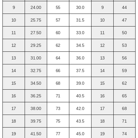
9
24.00
55
30.0
9
44
10
25.75
57
31.5
10
47
11
27.50
60
33.0
11
50
12
29.25
62
34.5
12
53
13
31.00
64
36.0
13
56
14
32.75
66
37.5
14
59
15
34.50
68
39.0
15
62
16
36.25
71
40.5
16
65
17
38.00
73
42.0
17
68
18
39.75
75
43.5
18
71
19
41.50
77
45.0
19
74